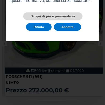
questa informativa, continui senza accettare.
Scopri di più e personalizza
Rifiuta
Accetta
13800 km
benzina
07/2020
PORSCHE 911 (991)
USATO
Prezzo 272.000,00 €