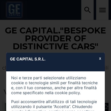
GE CAPITAL."BESPOKE
PROVIDER OF
DISTINCTIVE CARS"
GE CAPITAL S.R.L.
Ascoltiamo, Consigliamo e Guidiamo il
X
cliente tra un ampio ventaglio di automobili
nuove e usate di alta gamma
Noi e terze parti selezionate utilizziamo
cookie o tecnologie simili per finalità tecniche
e, con il tuo consenso, anche per altre finalità
Vetrina
come specificato nella
cookie policy
.
Puoi acconsentire all’utilizzo di tali tecnologie
utilizzando il pulsante “Accetta”. Chiudendo