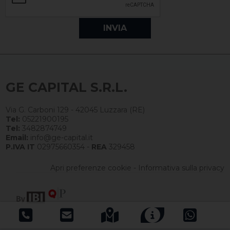
GE CAPITAL S.R.L.
Via G. Carboni 129 - 42045 Luzzara (RE)
Tel:
05221900195
Tel:
3482874749
Email:
info@ge-capital.it
P.IVA IT
02975660354 -
REA
329458
Apri preferenze cookie
-
Informativa sulla privacy