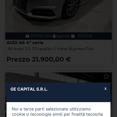
103000 km
gasolio
07/2016
AUDI A6 4ª serie
A6 Avant 3.0 TDI quattro S tronic Business Plus
Prezzo 21.900,00 €
GE CAPITAL S.R.L.
X
Noi e terze parti selezionate utilizziamo
cookie o tecnologie simili per finalità tecniche