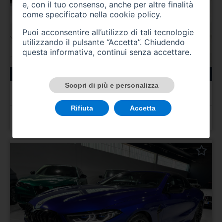
e, con il tuo consenso, anche per altre finalità
come specificato nella
cookie policy
.
Puoi acconsentire all’utilizzo di tali tecnologie
utilizzando il pulsante “Accetta”. Chiudendo
questa informativa, continui senza accettare.
135000 km
ibrida_gasolio
03/2022
Scopri di più e personalizza
AUDI Q8
Q8 50 TDI 286 CV quattro tiptronic Sport
Rifiuta
Accetta
Prezzo 55.000,00 €