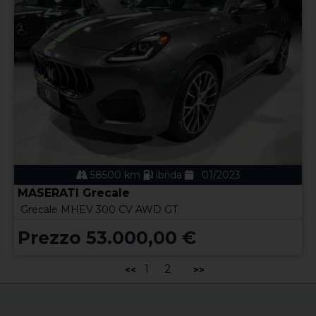
58500 km
ibrida
01/2023
MASERATI Grecale
Grecale MHEV 300 CV AWD GT
Prezzo 53.000,00 €
1
2
<<
>>